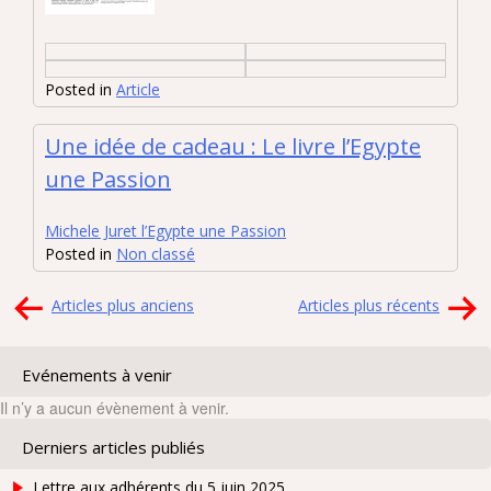
Posted in
Article
Une idée de cadeau : Le livre l’Egypte
une Passion
Michele Juret l’Egypte une Passion
Posted in
Non classé
Navigation
Articles plus anciens
Articles plus récents
des
articles
Evénements à venir
Il n’y a aucun évènement à venir.
Derniers articles publiés
Lettre aux adhérents du 5 juin 2025