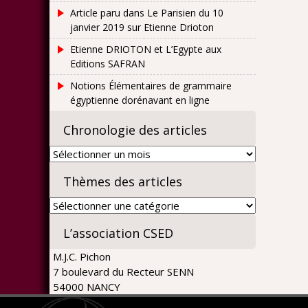
Article paru dans Le Parisien du 10
janvier 2019 sur Etienne Drioton
Etienne DRIOTON et L’Egypte aux
Editions SAFRAN
Notions Élémentaires de grammaire
égyptienne dorénavant en ligne
Chronologie des articles
Chronologie
des
Thèmes des articles
articles
Thèmes
des
L’association CSED
articles
M.J.C. Pichon
7 boulevard du Recteur SENN
54000 NANCY