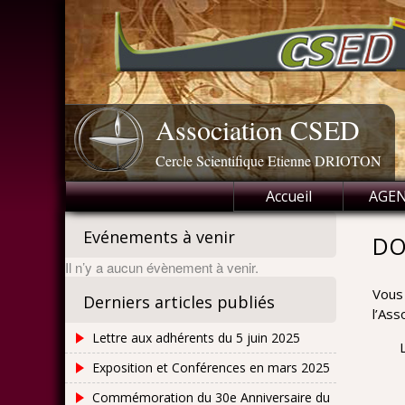
Skip
to
content
Association CSED
Cercle Scientifique Etienne DRIOTON
Accueil
AGE
Evénements à venir
DO
Il n’y a aucun évènement à venir.
Vous 
Derniers articles publiés
l’Ass
Lettre aux adhérents du 5 juin 2025
Exposition et Conférences en mars 2025
Commémoration du 30e Anniversaire du