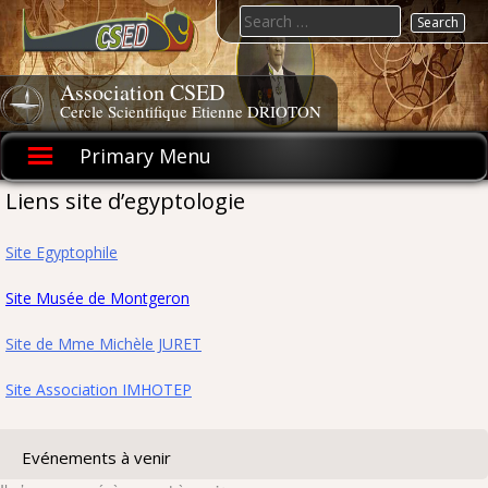
Skip
Search
to
for:
content
Association CSED
Cercle Scientifique Etienne DRIOTON
Primary Menu
Liens site d’egyptologie
Site Egyptophile
Site Musée de Montgeron
Site de Mme Michèle JURET
Site Association IMHOTEP
Evénements à venir