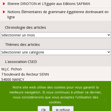
Etienne DRIOTON et L’Egypte aux Editions SAFRAN
Notions Élémentaires de grammaire égyptienne dorénavant en
ligne
Chronologie des articles
Chronologie
des
Thèmes des articles
articles
Thèmes
des
L’association CSED
articles
M.J.C. Pichon
7 boulevard du Recteur SENN
54000 NANCY
Notre site web utilise des cookies pour vous garantir la
meilleure navigation. Si vous continuez à utiliser ce dernier,
nous considérerons que vous acceptez l'utilisation des
cookies.
Copyright © 2026 :
Association CSED
|
WordPress Theme :
UU2014
|
Login
Ok
Je refuse