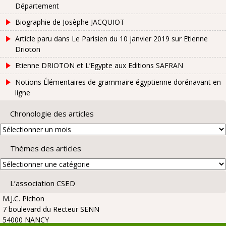
Département
Biographie de Josèphe JACQUIOT
Article paru dans Le Parisien du 10 janvier 2019 sur Etienne
Drioton
Etienne DRIOTON et L’Egypte aux Editions SAFRAN
Notions Élémentaires de grammaire égyptienne dorénavant en
ligne
Chronologie des articles
Chronologie
des
Thèmes des articles
articles
Thèmes
des
L’association CSED
articles
M.J.C. Pichon
7 boulevard du Recteur SENN
54000 NANCY