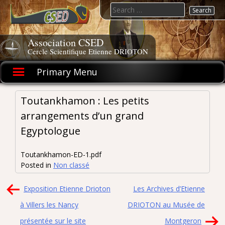
Skip
Search
to
for:
content
Association CSED
Cercle Scientifique Etienne DRIOTON
Primary Menu
Toutankhamon : Les petits
arrangements d’un grand
Egyptologue
Toutankhamon-ED-1.pdf
Posted in
Non classé
Navigation
Exposition Etienne Drioton
Les Archives d’Etienne
de
à Villers les Nancy
DRIOTON au Musée de
l’article
présentée sur le site
Montgeron