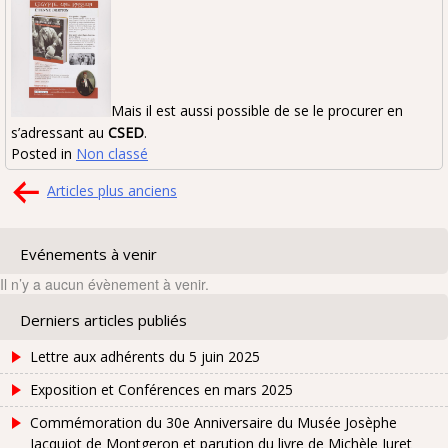
Mais il est aussi possible de se le procurer en
s’adressant au
CSED
.
Posted in
Non classé
Navigation
Articles plus anciens
des
articles
Evénements à venir
Il n’y a aucun évènement à venir.
Derniers articles publiés
Lettre aux adhérents du 5 juin 2025
Exposition et Conférences en mars 2025
Commémoration du 30e Anniversaire du Musée Josèphe
Jacquiot de Montgeron et parution du livre de Michèle Juret