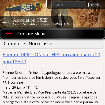
Skip
Search
to
for:
content
Association CSED
Cercle Scientifique Etienne DRIOTON
Primary Menu
Catégorie :
Non classé
Etienne DRIOTON sur FR3 Lorraine mardi 20
juin 18H40
Etienne Drioton, éminent égyptologue lorrain, a été mis à
l’honneur au cours de l’émission « Le saviez-vous ? » diffusée sur
FR 3 Lorraine
mardi 20 juin à 18 h 40.
Madame Michèle Juret Vice-Présidente du CSED, sociétaire de
l’ALS et conservatrice honoraire du Musée Josèphe Jacquiot de
Montgeron a été à cette occasion interviewée par la journaliste