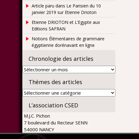
Article paru dans Le Parisien du 10
janvier 2019 sur Etienne Drioton
Etienne DRIOTON et L’Egypte aux
Editions SAFRAN
Notions Élémentaires de grammaire
égyptienne dorénavant en ligne
Chronologie des articles
Chronologie
des
Thèmes des articles
articles
Thèmes
des
L’association CSED
articles
M.J.C. Pichon
7 boulevard du Recteur SENN
54000 NANCY