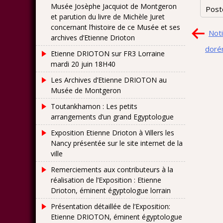
Musée Josèphe Jacquiot de Montgeron
Post
et parution du livre de Michèle Juret
concernant l’histoire de ce Musée et ses
Nav
Not
archives d’Etienne Drioton
de
dorén
Etienne DRIOTON sur FR3 Lorraine
l’art
mardi 20 juin 18H40
Les Archives d’Etienne DRIOTON au
Musée de Montgeron
Toutankhamon : Les petits
arrangements d’un grand Egyptologue
Exposition Etienne Drioton à Villers les
Nancy présentée sur le site internet de la
ville
Remerciements aux contributeurs à la
réalisation de l’Exposition : Etienne
Drioton, éminent égyptologue lorrain
Présentation détaillée de l’Exposition:
Etienne DRIOTON, éminent égyptologue