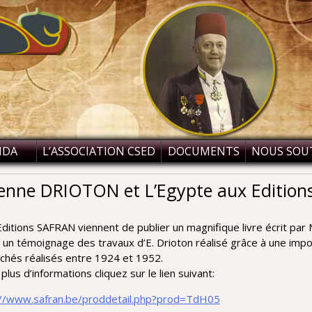
NDA
L’ASSOCIATION CSED
DOCUMENTS
NOUS SOU
ienne DRIOTON et L’Egypte aux Editio
ditions SAFRAN viennent de publier un magnifique livre écrit par
 un témoignage des travaux d’E. Drioton réalisé grâce à une impo
ichés réalisés entre 1924 et 1952.
plus d’informations cliquez sur le lien suivant:
://www.safran.be/proddetail.php?prod=TdH05