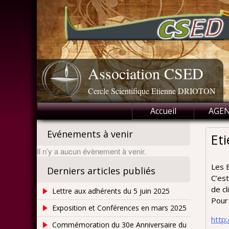
Skip
to
content
Association CSED
Cercle Scientifique Etienne DRIOTON
Accueil
AGE
Evénements à venir
Et
Il n’y a aucun évènement à venir.
Les E
Derniers articles publiés
C’est
de cl
Lettre aux adhérents du 5 juin 2025
Pour 
Exposition et Conférences en mars 2025
http
Commémoration du 30e Anniversaire du