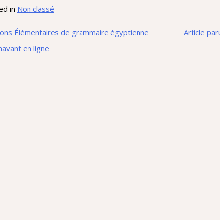
ed in
Non classé
igation
ions Élémentaires de grammaire égyptienne
Article pa
avant en ligne
icle