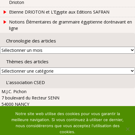
Drioton
Etienne DRIOTON et L’Egypte aux Editions SAFRAN
Notions Élémentaires de grammaire égyptienne dorénavant en
ligne
Chronologie des articles
Chronologie
des
Thèmes des articles
articles
Thèmes
des
L’association CSED
articles
M.J.C. Pichon
7 boulevard du Recteur SENN
54000 NANCY
Notre site web utilise des cookies pour vous garantir la
meilleure navigation. Si vous continuez à utiliser ce dernier,
nous considérerons que vous acceptez l'utilisation des
cookies.
Copyright © 2026 :
Association CSED
|
WordPress Theme :