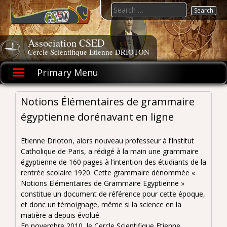
Skip
Search
to
for:
content
Association CSED
Cercle Scientifique Etienne DRIOTON
Primary Menu
Notions Élémentaires de grammaire
égyptienne dorénavant en ligne
Etienne Drioton, alors nouveau professeur à l’Institut
Catholique de Paris, a rédigé à la main une grammaire
égyptienne de 160 pages à l’intention des étudiants de la
rentrée scolaire 1920. Cette grammaire dénommée «
Notions Elémentaires de Grammaire Egyptienne »
constitue un document de référence pour cette époque,
et donc un témoignage, même si la science en la
matière a depuis évolué.
En novembre 2010, le Cercle Scientifique Etienne