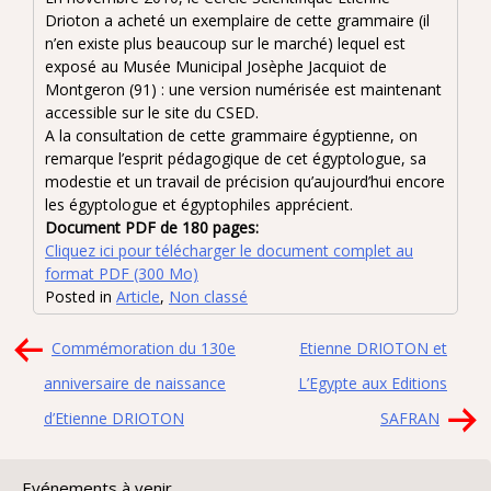
Drioton a acheté un exemplaire de cette grammaire (il
n’en existe plus beaucoup sur le marché) lequel est
exposé au Musée Municipal Josèphe Jacquiot de
Montgeron (91) : une version numérisée est maintenant
accessible sur le site du CSED.
A la consultation de cette grammaire égyptienne, on
remarque l’esprit pédagogique de cet égyptologue, sa
modestie et un travail de précision qu’aujourd’hui encore
les égyptologue et égyptophiles apprécient.
Document PDF de 180 pages:
Cliquez ici pour télécharger le document complet au
format PDF (300 Mo)
Posted in
Article
,
Non classé
Navigation
Commémoration du 130e
Etienne DRIOTON et
de
anniversaire de naissance
L’Egypte aux Editions
l’article
d’Etienne DRIOTON
SAFRAN
Evénements à venir