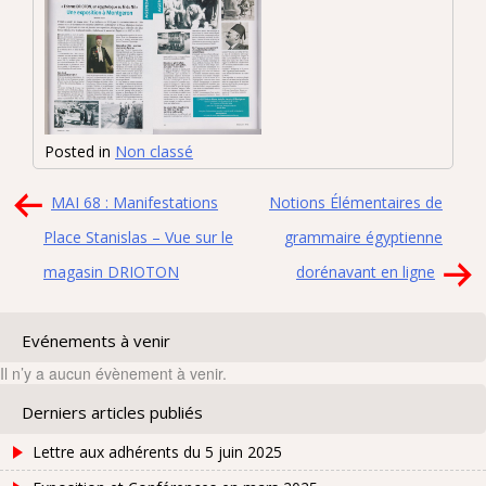
Posted in
Non classé
Navigation
MAI 68 : Manifestations
Notions Élémentaires de
de
Place Stanislas – Vue sur le
grammaire égyptienne
l’article
magasin DRIOTON
dorénavant en ligne
Evénements à venir
Il n’y a aucun évènement à venir.
Derniers articles publiés
Lettre aux adhérents du 5 juin 2025