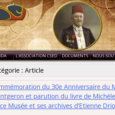
NDA
L’ASSOCIATION CSED
DOCUMENTS
NOUS SOU
tégorie :
Article
mmémoration du 30e Anniversaire du M
tgeron et parution du livre de Michèle 
ce Musée et ses archives d’Etienne Dri