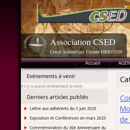
Skip
to
content
Association CSED
Cercle Scientifique Etienne DRIOTON
Accueil
AGE
Evénements à venir
Ca
Il n’y a aucun évènement à venir.
Co
Derniers articles publiés
Mon
Lettre aux adhérents du 5 juin 2025
de 
Exposition et Conférences en mars 2025
Commémoration du 30e Anniversaire du