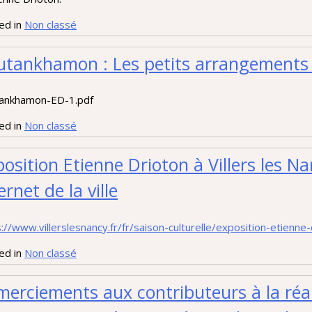
ed in
Non classé
utankhamon : Les petits arrangements
ankhamon-ED-1.pdf
ed in
Non classé
osition Etienne Drioton à Villers les Na
ernet de la ville
://www.villerslesnancy.fr/fr/saison-culturelle/exposition-etienne-
ed in
Non classé
erciements aux contributeurs à la réali