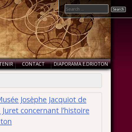
Search
for:
TENIR
CONTACT
DIAPORAMA E.DRIOTON
usée Josèphe Jacquiot de
Juret concernant l’histoire
oton