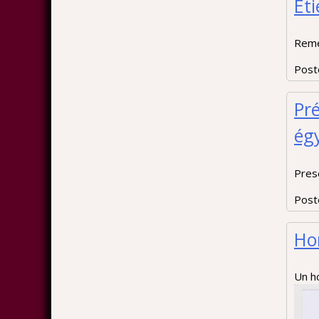
Et
Reme
Post
Pr
ég
Pres
Post
Ho
Un h