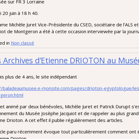
sée sur FR 3 Lorraine
 20 juin à 18 h 40.
me Michèle Juret Vice-Présidente du CSED, sociétaire de l’ALS e
iot de Montgeron a été à cette occasion interviewée par la journa
ed in
Non classé
s Archives d’Etienne DRIOTON au Mus
s plus de 4 ans, le site indépendant
://baladeaumusee.e-monsite.com/pages/drioton-egyptologue/les
geron.html
et animé par deux bénévoles, Michèle Juret et Patrick Durupt s’es
nnement du Musée Josèphe Jacquiot et de rappeler au plus grand 
ne Drioton. A cet effet il publie régulièrement des articles.
ticle paru récemment évoque tout particulièrement comment ont é
enne Drioton.