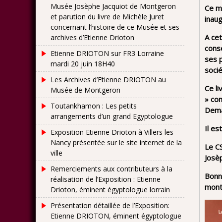
Musée Josèphe Jacquiot de Montgeron
Ce m
et parution du livre de Michèle Juret
inaug
concernant l’histoire de ce Musée et ses
A ce
archives d’Etienne Drioton
cons
Etienne DRIOTON sur FR3 Lorraine
ses p
mardi 20 juin 18H40
soci
Les Archives d’Etienne DRIOTON au
Ce li
Musée de Montgeron
» co
Toutankhamon : Les petits
Deman
arrangements d’un grand Egyptologue
Il es
Exposition Etienne Drioton à Villers les
Nancy présentée sur le site internet de la
Le C
ville
Josèp
Remerciements aux contributeurs à la
Bonne
réalisation de l’Exposition : Etienne
mont
Drioton, éminent égyptologue lorrain
Présentation détaillée de l’Exposition:
Etienne DRIOTON, éminent égyptologue