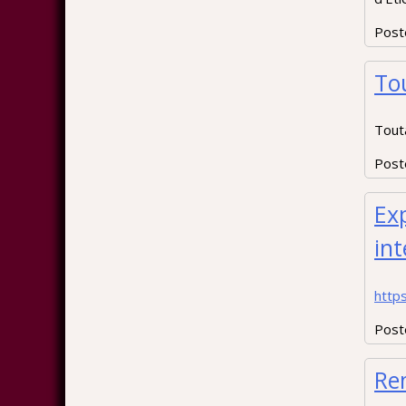
Post
To
Tout
Post
Exp
int
https
Post
Rem