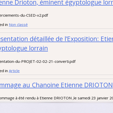
ienne Drioton, éminent égyptologue lor
rciements-du-CSED-v2.pdf
ed in
Non classé
ésentation détaillée de l’Exposition: E
yptologue lorrain
entation-du-PROJET-02-02-21-converti.pdf
ed in
Article
mmage au Chanoine Etienne DRIOTON
ommage à été rendu à Etienne DRIOTON ,le samedi 23 janvier 202