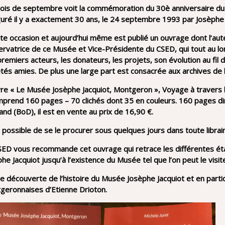
ois de septembre voit la commémoration du 30è anniversaire du
uré il y a exactement 30 ans, le 24 septembre 1993 par Josèphe J
tte occasion et aujourd’hui même est publié un ouvrage dont l’au
ervatrice de ce Musée et Vice-Présidente du CSED, qui tout au lo
remiers acteurs, les donateurs, les projets, son évolution au fil 
étés amies. De plus une large part est consacrée aux archives de
vre « Le Musée Josèphe Jacquiot, Montgeron », Voyage à travers l
mprend 160 pages – 70 clichés dont 35 en couleurs. 160 pages d
d (BoD), il est en vente au prix de 16,90 €.
t possible de se le procurer sous quelques jours dans toute librai
SED vous recommande cet ouvrage qui retrace les différentes ét
he Jacquiot jusqu’à l’existence du Musée tel que l’on peut le visite
 découverte de l’histoire du Musée Josèphe Jacquiot et en particu
geronnaises d’Etienne Drioton.