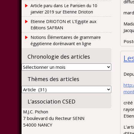
diffu
Article paru dans Le Parisien du 10
janvier 2019 sur Etienne Drioton
mardi
Etienne DRIOTON et L’Egypte aux
Mada
Editions SAFRAN
Jacqu
Notions Élémentaires de grammaire
Post
égyptienne dorénavant en ligne
Chronologie des articles
Le
Chronologie
des
Depui
Thèmes des articles
articles
http
Thèmes
mont
des
L’association CSED
articles
créé 
rayo
M.J.C. Pichon
Etien
7 boulevard du Recteur SENN
54000 NANCY
L’ar
d’Eti