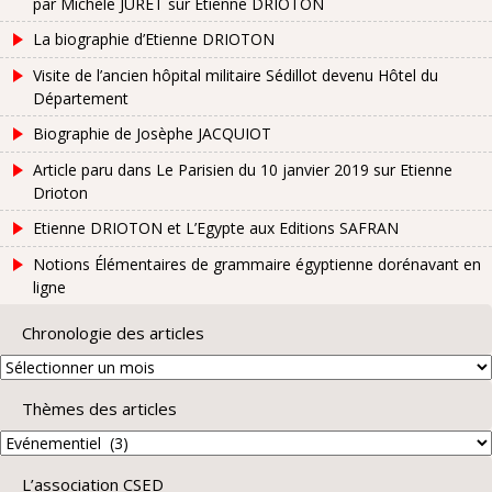
par Michèle JURET sur Etienne DRIOTON
La biographie d’Etienne DRIOTON
Visite de l’ancien hôpital militaire Sédillot devenu Hôtel du
Département
Biographie de Josèphe JACQUIOT
Article paru dans Le Parisien du 10 janvier 2019 sur Etienne
Drioton
Etienne DRIOTON et L’Egypte aux Editions SAFRAN
Notions Élémentaires de grammaire égyptienne dorénavant en
ligne
Chronologie des articles
Chronologie
des
Thèmes des articles
articles
Thèmes
des
L’association CSED
articles