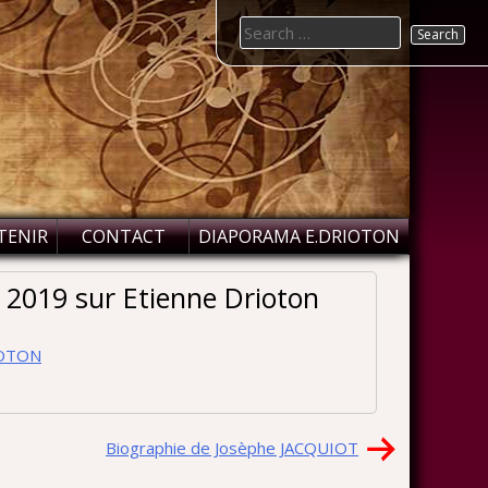
Search
for:
TENIR
CONTACT
DIAPORAMA E.DRIOTON
r 2019 sur Etienne Drioton
IOTON
Biographie de Josèphe JACQUIOT