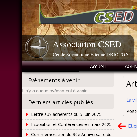
Skip
to
content
Association CSED
Cercle Scientifique Etienne DRIOTON
Accueil
AGE
Evénements à venir
Art
Il n’y a aucun évènement à venir.
La v
Derniers articles publiés
Post
Lettre aux adhérents du 5 juin 2025
Nav
Exposition et Conférences en mars 2025
Eti
de
Commémoration du 30e Anniversaire du