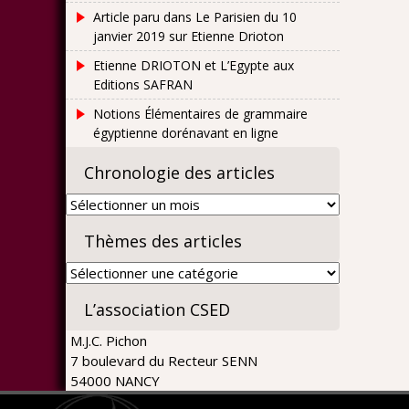
Article paru dans Le Parisien du 10
janvier 2019 sur Etienne Drioton
Etienne DRIOTON et L’Egypte aux
Editions SAFRAN
Notions Élémentaires de grammaire
égyptienne dorénavant en ligne
Chronologie des articles
Chronologie
des
Thèmes des articles
articles
Thèmes
des
L’association CSED
articles
M.J.C. Pichon
7 boulevard du Recteur SENN
54000 NANCY