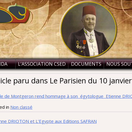
NDA
L’ASSOCIATION CSED
DOCUMENTS
NOUS SOU
icle paru dans Le Parisien du 10 janvie
ille de Montgeron rend hommage à son égytologue Etienne DR
ed in
Non classé
igation
enne DRIOTON et L’Egypte aux Editions SAFRAN